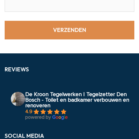
REVIEWS
De Kroon Tegelwerken | Tegelzetter Den
Bosch - Toilet en badkamer verbouwen en
renoveren
4.9
powered by
G
o
o
g
l
e
SOCIAL MEDIA