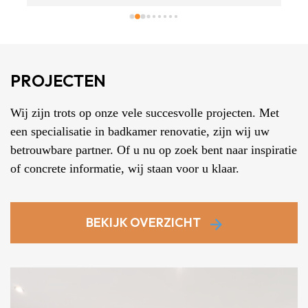
alle santaire voorzieningen geinstalleerd. We zijn erg 
blij met het prachtige resultaat. Het meest prettige is 
dat Ruud samenwerkt met een loodgieter & kitter, 
waardoor alles makkelijk geregeld is. Alles is volgens 
PROJECTEN
planning gegaan en de communicatie verliep soepel, 
bedankt voor alles Ruud!
Wij zijn trots op onze vele succesvolle projecten. Met
een specialisatie in badkamer renovatie, zijn wij uw
betrouwbare partner. Of u nu op zoek bent naar inspiratie
of concrete informatie, wij staan voor u klaar.
BEKIJK OVERZICHT