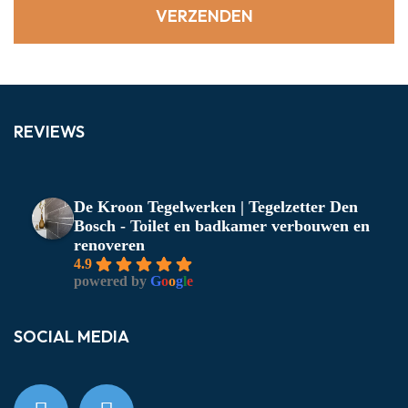
REVIEWS
De Kroon Tegelwerken | Tegelzetter Den
Bosch - Toilet en badkamer verbouwen en
renoveren
4.9
powered by
G
o
o
g
l
e
SOCIAL MEDIA