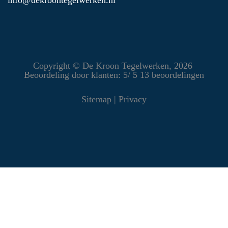
info@dekroontegelwerken.nl
Copyright ©
De Kroon Tegelwerken
, 2026
Beoordeling
door klanten:
5
/
5
13
beoordelingen
Sitemap
|
Privacy