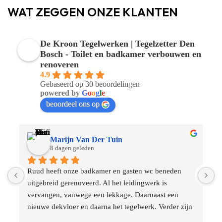
WAT ZEGGEN ONZE KLANTEN
De Kroon Tegelwerken | Tegelzetter Den
Bosch - Toilet en badkamer verbouwen en
renoveren
4.9
Gebaseerd op 30 beoordelingen
powered by
G
o
o
g
l
e
beoordeel ons op
Marijn Van Der Tuin
8 dagen geleden
 
Ruud heeft onze badkamer en gasten wc beneden 
G
uitgebreid gerenoveerd. Al het leidingwerk is 
vervangen, vanwege een lekkage. Daarnaast een 
nieuwe dekvloer en daarna het tegelwerk. Verder zijn 
er muurtjes opgebouwd voor de douche en wc en zijn 