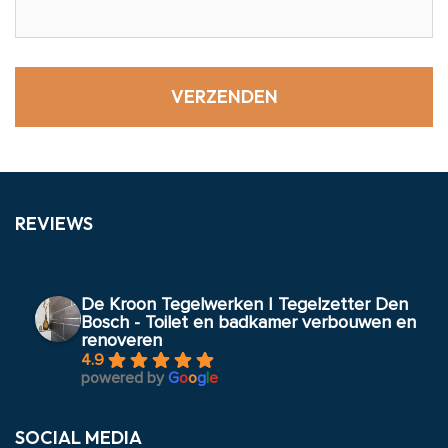
REVIEWS
De Kroon Tegelwerken | Tegelzetter Den
Bosch - Toilet en badkamer verbouwen en
renoveren
4.9
powered by
G
o
o
g
l
e
SOCIAL MEDIA