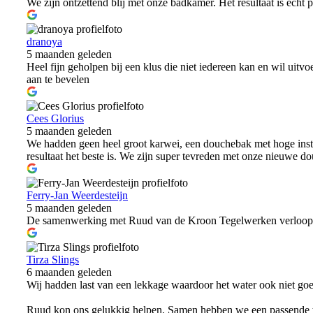
We zijn ontzettend blij met onze badkamer. Het resultaat is echt p
dranoya
5 maanden geleden
Heel fijn geholpen bij een klus die niet iedereen kan en wil uit
aan te bevelen
Cees Glorius
5 maanden geleden
We hadden geen heel groot karwei, een douchebak met hoge insta
resultaat het beste is. We zijn super tevreden met onze nieuwe d
Ferry-Jan Weerdesteijn
5 maanden geleden
De samenwerking met Ruud van de Kroon Tegelwerken verloopt pr
Tirza Slings
6 maanden geleden
Wij hadden last van een lekkage waardoor het water ook niet go
Ruud kon ons gelukkig helpen. Samen hebben we een passende tegel