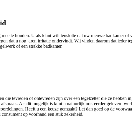
id
mee te houden. U als klant wilt tenslotte dat uw nieuwe badkamer of vlo
en dat u nog jaren irritatie ondervindt. Wij vinden daarom dat ieder te
tegelwerk of een strakke badkamer.
n die tevreden of ontevreden zijn over een tegelzetter die ze hebben ing
afspraak. Als dit mogelijk is kunt u natuurlijk ook eerder geleverd werk
eoordelingen. Heeft u een keuze gemaakt? Let dan goed op de voorwaard
als consument op voorhand een stuk zekerheid.