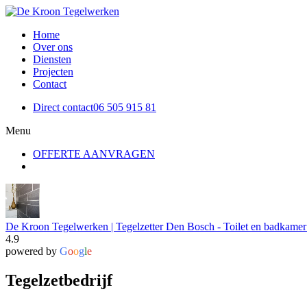
Home
Over ons
Diensten
Projecten
Contact
Direct contact
06 505 915 81
Menu
OFFERTE AANVRAGEN
De Kroon Tegelwerken | Tegelzetter Den Bosch - Toilet en badkame
4.9
powered by
G
o
o
g
l
e
Tegelzetbedrijf