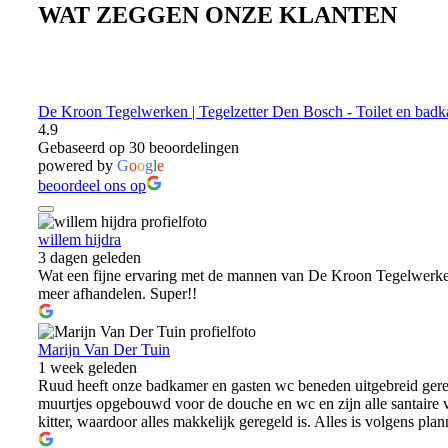
WAT ZEGGEN ONZE KLANTEN
De Kroon Tegelwerken | Tegelzetter Den Bosch - Toilet en bad
4.9
Gebaseerd op 30 beoordelingen
powered by
G
o
o
g
l
e
beoordeel ons op
willem hijdra
3 dagen geleden
Wat een fijne ervaring met de mannen van De Kroon Tegelwerken.
meer afhandelen. Super!!
Marijn Van Der Tuin
1 week geleden
Ruud heeft onze badkamer en gasten wc beneden uitgebreid geren
muurtjes opgebouwd voor de douche en wc en zijn alle santaire vo
kitter, waardoor alles makkelijk geregeld is. Alles is volgens p