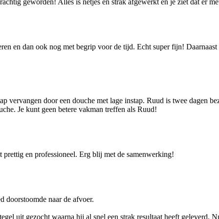
rachtig geworden! Alles is netjes en strak afgewerkt en je ziet dat er m
voeren en dan ook nog met begrip voor de tijd. Echt super fijn! Daarnaa
p vervangen door een douche met lage instap. Ruud is twee dagen bezi
ouche. Je kunt geen betere vakman treffen als Ruud!
ettig en professioneel. Erg blij met de samenwerking!
ed doorstoomde naar de afvoer.
 uit gezocht waarna hij al snel een strak resultaat heeft geleverd. Nu 