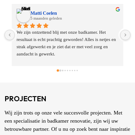
dranoya
5 maanden geleden
Heel fijn geholpen bij een klus die niet iedereen kan 
W
 
en wil uitvoeren en dan ook nog met begrip voor de 
m
tijd. Echt super fijn! Daarnaast ook heel net werk en 
i
een vriendelijke vakman, die Ruud! Zeer aan te 
n
bevelen
b
d
PROJECTEN
Wij zijn trots op onze vele succesvolle projecten. Met
een specialisatie in badkamer renovatie, zijn wij uw
betrouwbare partner. Of u nu op zoek bent naar inspiratie