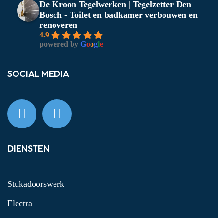
De Kroon Tegelwerken | Tegelzetter Den
Bosch - Toilet en badkamer verbouwen en
renoveren
4.9
powered by
G
o
o
g
l
e
SOCIAL MEDIA
DIENSTEN
Stukadoorswerk
Electra